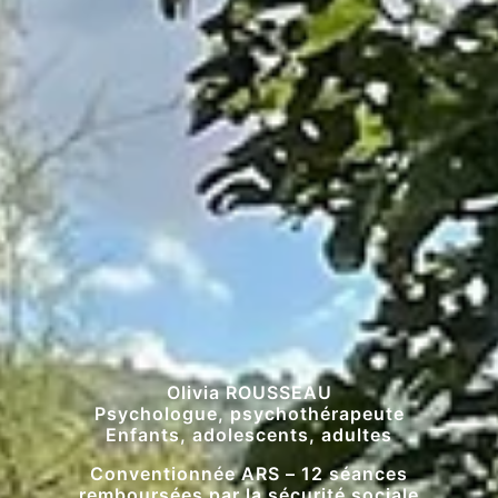
Olivia ROUSSEAU
Psychologue, psychothérapeute
Enfants, adolescents, adultes
Conventionnée ARS – 12 séances
remboursées par la sécurité sociale